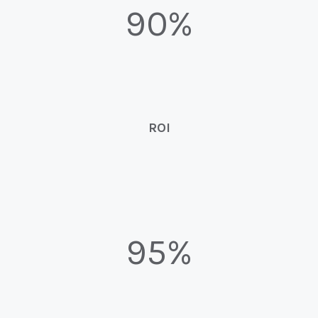
90%
ROI
95%