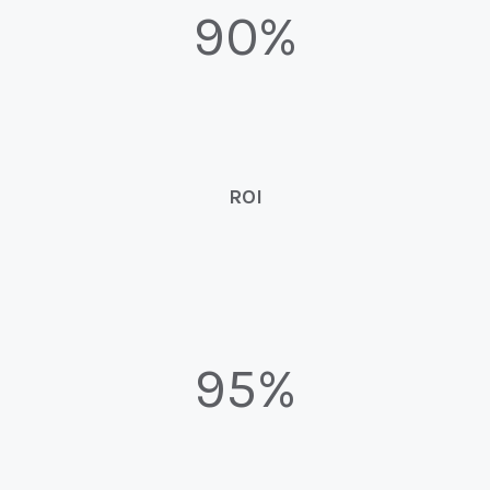
90%
ROI
95%